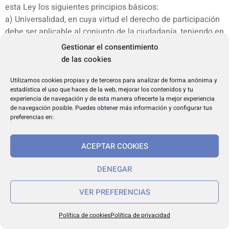
esta Ley los siguientes principios básicos:
a) Universalidad, en cuya virtud el derecho de participación
debe ser aplicable al conjunto de la ciudadanía, teniendo en
cuenta la diversidad territorial, social y económica existente
Gestionar el consentimiento
en Andalucía.
de las cookies
b) Transversalidad, en cuya virtud el derecho de
participación de la ciudadanía se integrará en todos los
Utilizamos cookies propias y de terceros para analizar de forma anónima y
estadística el uso que haces de la web, mejorar los contenidos y tu
niveles del ámbito de aplicación de esta Ley como eje
experiencia de navegación y de esta manera ofrecerte la mejor experiencia
transversal de actuación.
de navegación posible. Puedes obtener más información y configurar tus
c) Transparencia, en cuya virtud toda la información pública
preferencias en:
es accesible conforme a la Ley 1/2014, de 24 de junio, de
Transparencia Pública de Andalucía, y está al servicio de la
ACEPTAR COOKIES
participación ciudadana de forma proactiva.
d) Veracidad, en cuya virtud la información pública ha de
DENEGAR
ser cierta y exacta, asegurando que procede de
documentos respecto de los que se ha verificado su
VER PREFERENCIAS
autenticidad, fiabilidad, integridad, disponibilidad y cadena
de custodia, conforme establece la Ley 1/2014, de 24 de
Política de cookies
Política de privacidad
junio, de Transparencia Pública de Andalucía.