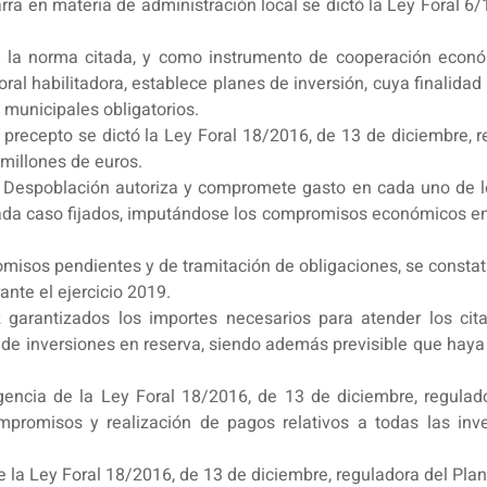
rra en materia de administración local se dictó la Ley Foral 6/1
e la norma citada, y como instrumento de cooperación econó
ral habilitadora, establece planes de inversión, cuya finalidad 
 municipales obligatorios.
precepto se dictó la Ley Foral 18/2016, de 13 de diciembre, 
millones de euros.
y Despoblación autoriza y compromete gasto en cada uno de lo
 cada caso fijados, imputándose los compromisos económicos en
isos pendientes y de tramitación de obligaciones, se constata 
nte el ejercicio 2019.
ez garantizados los importes necesarios para atender los c
s de inversiones en reserva, siendo además previsible que hay
vigencia de la Ley Foral 18/2016, de 13 de diciembre, regula
mpromisos y realización de pagos relativos a todas las inve
e la Ley Foral 18/2016, de 13 de diciembre, reguladora del Pla