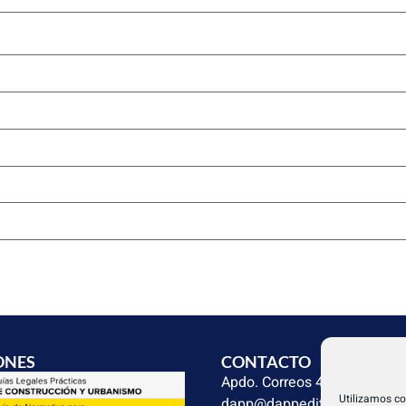
ONES
CONTACTO
Apdo. Correos 4004 del CP 
Utilizamos co
dapp@dappeditorial.es