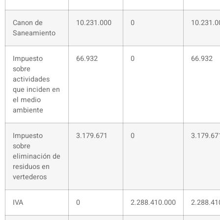
Canon de
10.231.000
0
10.231.0
Saneamiento
Impuesto
66.932
0
66.932
sobre
actividades
que inciden en
el medio
ambiente
Impuesto
3.179.671
0
3.179.67
sobre
eliminación de
residuos en
vertederos
IVA
0
2.288.410.000
2.288.41