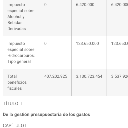
Impuesto
0
6.420.000
6.420.00
especial sobre
Alcohol y
Bebidas
Derivadas
Impuesto
0
123.650.000
123.650.
especial sobre
Hidrocarburos:
Tipo general
Total
407.202.925
3.130.723.454
3.537.92
beneficios
fiscales
TÍTULO II
De la gestión presupuestaria de los gastos
CAPÍTULO I