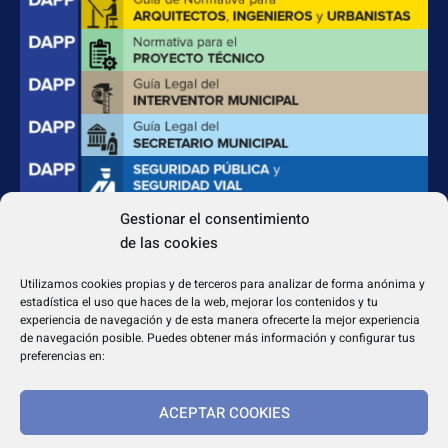
Gestionar el consentimiento
de las cookies
CONTACTO
Apdo. Correos 4004 del CP 31080
Utilizamos cookies propias y de terceros para analizar de forma anónima y
dapp@dappeditorial.es
estadística el uso que haces de la web, mejorar los contenidos y tu
experiencia de navegación y de esta manera ofrecerte la mejor experiencia
de navegación posible. Puedes obtener más información y configurar tus
preferencias en:
ACEPTAR COOKIES
TEXTOS LEGALES