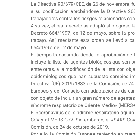
La Directiva 90/679/CEE, de 26 de noviembre, fu
a su codificación aprobándose la Directiva 2
trabajadores contra los riesgos relacionados con
A su vez, el real decreto se adaptó al progreso
Decreto 664/1997, de 12 de mayo, sobre la prot
trabajo. Así, mediante esta orden se llevó a c
664/1997, de 12 de mayo.
El tiempo transcurrido desde la aprobación de
incluye la lista de agentes biológicos que son 
entre otras, a la modificación de la lista con ob
epidemiológicos que han supuesto cambios impo
Directiva (UE) 2019/1833 de la Comisión, de 24 
Europeo y del Consejo con adaptaciones de cará
con objeto de incluir un gran número de agentes 
síndrome respiratorio de Oriente Medio» (MERS-
El «coronavirus del síndrome respiratorio agud
CoV y al MERS-CoV. Sin embargo, el «SARS-CoV-2
Comisión, de 24 de octubre de 2019.
Por ello, la Comisión Europea teniendo en cuent