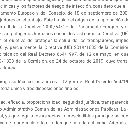
clínicas y los factores de riesgo de infección, consideró que e
rlamento Europeo y del Consejo, de 18 de septiembre de 2000
jadores en el trabajo. Este ha sido el origen de la aprobación d
xo III de la Directiva 2000/54/CE del Parlamento Europeo y d
ue son patógenos humanos conocidos, así como la Directiva (U
el objetivo de proteger la salud de los trabajadores, impli
, y, parcialmente, la Directiva (UE) 2019/1833 de la Comisión
o técnico del Real Decreto 664/1997, de 12 de mayo, en que 
19/1833 de la Comisión, de 24 de octubre de 2019, cuya tran
viridae».
rogreso técnico los anexos II, IV y V del Real Decreto 664/1
toria única y tres disposiciones finales.
d, eficacia, proporcionalidad, seguridad jurídica, transparencia
o Administrativo Común de las Administraciones Públicas. La
nal, ya que regula los aspectos imprescindibles para que se pue
lece de manera clara los límites que han de aplicarse. Además,