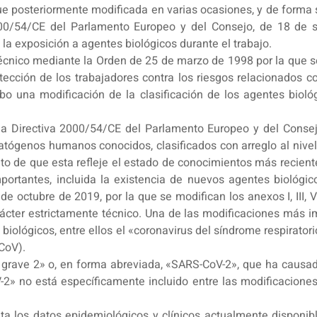
e posteriormente modificada en varias ocasiones, y de forma s
000/54/CE del Parlamento Europeo y del Consejo, de 18 de s
 la exposición a agentes biológicos durante el trabajo.
 técnico mediante la Orden de 25 de marzo de 1998 por la que s
ección de los trabajadores contra los riesgos relacionados co
abo una modificación de la clasificación de los agentes bioló
 la Directiva 2000/54/CE del Parlamento Europeo y del Consej
patógenos humanos conocidos, clasificados con arreglo al nivel
jeto de que esta refleje el estado de conocimientos más reciente
rtantes, incluida la existencia de nuevos agentes biológico
de octubre de 2019, por la que se modifican los anexos I, III, 
cter estrictamente técnico. Una de las modificaciones más im
biológicos, entre ellos el «coronavirus del síndrome respirato
CoV).
o grave 2» o, en forma abreviada, «SARS-CoV-2», que ha causad
» no está específicamente incluido entre las modificaciones 
a los datos epidemiológicos y clínicos actualmente disponibl