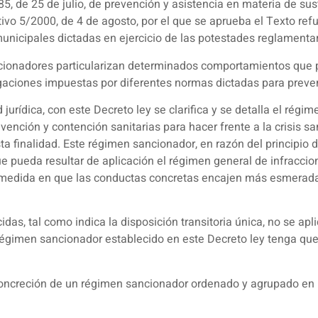
/1985, de 25 de julio, de prevención y asistencia en materia de 
ativo 5/2000, de 4 de agosto, por el que se aprueba el Texto re
unicipales dictadas en ejercicio de las potestades reglamentar
cionadores particularizan determinados comportamientos que 
aciones impuestas por diferentes normas dictadas para preven
 jurídica, con este Decreto ley se clarifica y se detalla el rég
vención y contención sanitarias para hacer frente a la crisis sa
 finalidad. Este régimen sancionador, en razón del principio d
ue pueda resultar de aplicación el régimen general de infraccio
la medida en que las conductas concretas encajen más esmerad
idas, tal como indica la disposición transitoria única, no se ap
régimen sancionador establecido en este Decreto ley tenga que
concreción de un régimen sancionador ordenado y agrupado en u