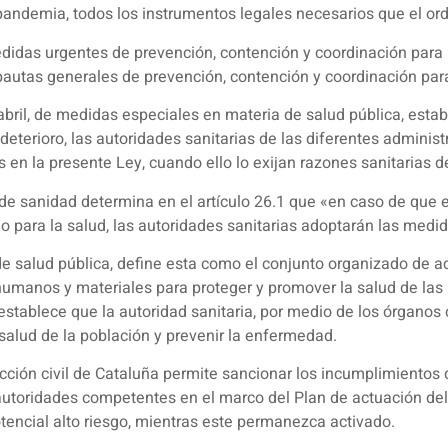
a pandemia, todos los instrumentos legales necesarios que el or
edidas urgentes de prevención, contención y coordinación para h
autas generales de prevención, contención y coordinación para h
abril, de medidas especiales en materia de salud pública, estab
 deterioro, las autoridades sanitarias de las diferentes admini
 en la presente Ley, cuando ello lo exijan razones sanitarias d
 de sanidad determina en el artículo 26.1 que «en caso de que
io para la salud, las autoridades sanitarias adoptarán las medi
de salud pública, define esta como el conjunto organizado de a
umanos y materiales para proteger y promover la salud de las 
55 establece que la autoridad sanitaria, por medio de los órgano
 salud de la población y prevenir la enfermedad.
ción civil de Cataluña permite sancionar los incumplimientos 
 autoridades competentes en el marco del Plan de actuación 
ncial alto riesgo, mientras este permanezca activado.