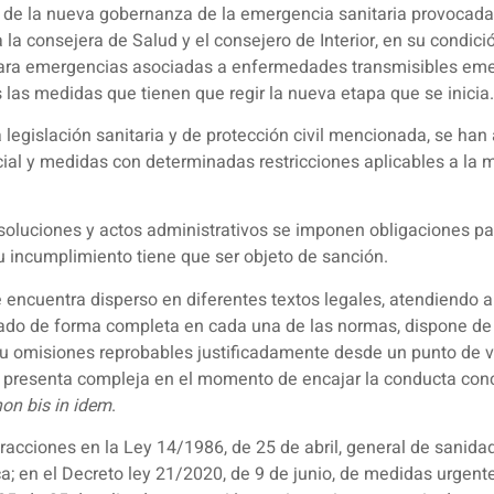
o, de la nueva gobernanza de la emergencia sanitaria provocada 
a la consejera de Salud y el consejero de Interior, en su condi
ara emergencias asociadas a enfermedades transmisibles emer
 las medidas que tienen que regir la nueva etapa que se inicia.
 la legislación sanitaria y de protección civil mencionada, se 
ial y medidas con determinadas restricciones aplicables a la mo
soluciones y actos administrativos se imponen obligaciones pa
 incumplimiento tiene que ser objeto de sanción.
encuentra disperso en diferentes textos legales, atendiendo al 
ado de forma completa en cada una de las normas, dispone de un
 omisiones reprobables justificadamente desde un punto de vis
se presenta compleja en el momento de encajar la conducta concre
non bis in idem
.
acciones en la Ley 14/1986, de 25 de abril, general de sanidad
ca; en el Decreto ley 21/2020, de 9 de junio, de medidas urgen