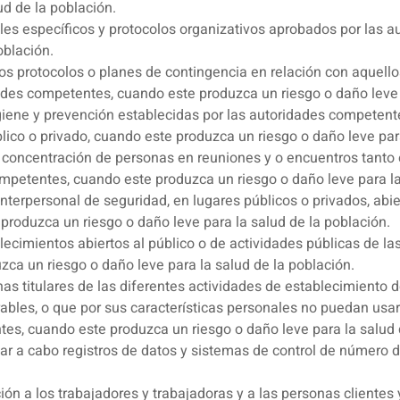
ud de la población.
iales específicos y protocolos organizativos aprobados por las
oblación.
los protocolos o planes de contingencia en relación con aquell
ades competentes, cuando este produzca un riesgo o daño leve 
iene y prevención establecidas por las autoridades competente
blico o privado, cuando este produzca un riesgo o daño leve par
e concentración de personas en reuniones y o encuentros tanto 
mpetentes, cuando este produzca un riesgo o daño leve para la
 interpersonal de seguridad, en lugares públicos o privados, abi
roduzca un riesgo o daño leve para la salud de la población.
lecimientos abiertos al público o de actividades públicas de la
uzca un riesgo o daño leve para la salud de la población.
onas titulares de las diferentes actividades de establecimient
bles, o que por sus características personales no puedan usar l
es, cuando este produzca un riesgo o daño leve para la salud 
var a cabo registros de datos y sistemas de control de número
ón a los trabajadores y trabajadoras y a las personas clientes 