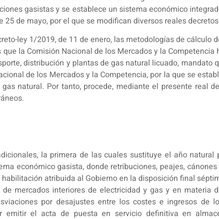
laciones gasistas y se establece un sistema económico integrado
de 25 de mayo, por el que se modifican diversos reales decretos 
Decreto-ley 1/2019, de 11 de enero, las metodologías de cálcul
s que la Comisión Nacional de los Mercados y la Competencia h
sporte, distribución y plantas de gas natural licuado, mandato
Nacional de los Mercados y la Competencia, por la que se estab
e gas natural. Por tanto, procede, mediante el presente real d
ráneos.
icionales, la primera de las cuales sustituye el año natural 
tema económico gasista, donde retribuciones, peajes, cánones 
 habilitación atribuida al Gobierno en la disposición final sép
 de mercados interiores de electricidad y gas y en materia 
viaciones por desajustes entre los costes e ingresos de los 
 emitir el acta de puesta en servicio definitiva en almac