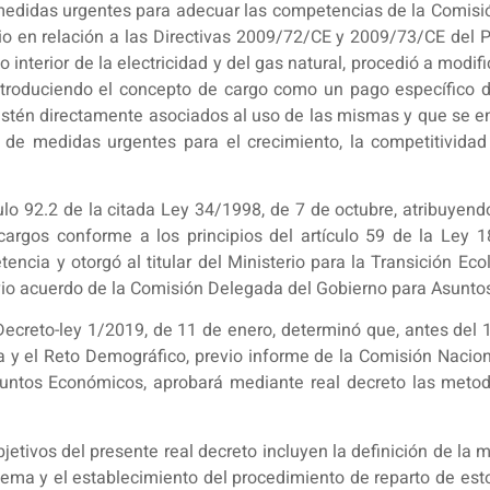
 medidas urgentes para adecuar las competencias de la Comis
io en relación a las Directivas 2009/72/CE y 2009/73/CE del P
erior de la electricidad y del gas natural, procedió a modifica
introduciendo el concepto de cargo como un pago específico d
estén directamente asociados al uso de las mismas y que se e
de medidas urgentes para el crecimiento, la competitividad 
culo 92.2 de la citada Ley 34/1998, de 7 de octubre, atribuyen
cargos conforme a los principios del artículo 59 de la Ley 
ncia y otorgó al titular del Ministerio para la Transición Ec
revio acuerdo de la Comisión Delegada del Gobierno para Asunt
l Decreto-ley 1/2019, de 11 de enero, determinó que, antes del
gica y el Reto Demográfico, previo informe de la Comisión Nac
ntos Económicos, aprobará mediante real decreto las metodo
bjetivos del presente real decreto incluyen la definición de la 
ema y el establecimiento del procedimiento de reparto de est