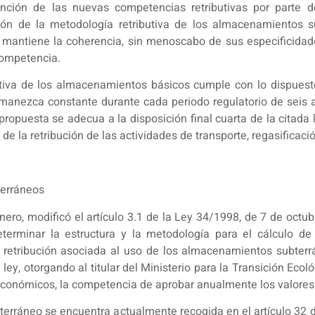
nción de las nuevas competencias retributivas por parte 
sión de la metodología retributiva de los almacenamientos 
es mantiene la coherencia, sin menoscabo de sus especificidad
Competencia.
utiva de los almacenamientos básicos cumple con lo dispuest
anezca constante durante cada periodo regulatorio de seis añ
ropuesta se adecua a la disposición final cuarta de la citada l
de la retribución de las actividades de transporte, regasifica
terráneos
enero, modificó el artículo 3.1 de la Ley 34/1998, de 7 de octu
terminar la estructura y la metodología para el cálculo de
a retribución asociada al uso de los almacenamientos subterr
 ley, otorgando al titular del Ministerio para la Transición Eco
onómicos, la competencia de aprobar anualmente los valores 
rráneo se encuentra actualmente recogida en el artículo 32 d