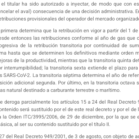
 el titular ha sido autorizado a inyectar, de modo que con 
ancelar el aval) consecuencia de una decisión administrativa. E
retribuciones provisionales del operador del mercado organizad
la primera determina que la retribución en vigor a partir del 1
desde entonces las retribuciones conforme al año de gas que c
resiva de la retribución transitoria por continuidad de sumin
ma hasta que se determinen los definitivos mediante orden minis
ejoras de la productividad, mientras que la transitoria quinta d
 interrumpibilidad; la transitoria sexta extiende el plazo para
 SARS-CoV-2. La transitoria séptima determina el año de refer
ición adicional segunda. Por último, en la transitoria octava
gas natural destinado a carburante terrestre o marítimo.
ue deroga parcialmente los artículos 15 a 24 del Real Decreto
ontenido será sustituido por el de este real decreto y por el d
 la Orden ITC/3995/2006, de 29 de diciembre, por la que se e
ica, al ser su contenido sustituido por el título II.
 27 del Real Decreto 949/2001, de 3 de agosto, con objeto de ad