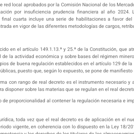
de red local aprobados por la Comisión Nacional de los Mercad
ación por insuficiencia prudencia financiera al año 2024. La
final cuarta incluye una serie de habilitaciones a favor del t
ntrada en vigor de las diferentes metodologías de cargos, retri
cido en el artículo 149.1.13.ª y 25.ª de la Constitución, que 
l de la actividad económica y sobre bases del régimen minero
ios de buena regulación establecidos en el artículo 129 de la
blicas, puesto que, según lo expuesto, se pone de manifiesto 
 norma con rango de real decreto es el instrumento necesario 
ra disponer sobre las materias que se regulan en el real decret
o de proporcionalidad al contener la regulación necesaria e im
jurídica, toda vez que el real decreto es de aplicación en el n
riodo vigente, en coherencia con lo dispuesto en la Ley 18/2
mpetencia y los derechos de los titulares de los almacenamie