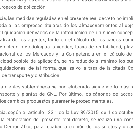
uropeos de aplicación.
encia, las medidas reguladas en el presente real decreto no imp
tada a las empresas titulares de los almacenamientos al obj
 liquidación derivados de la introducción de un nuevo concept
rativa de los agentes, tanto en el cálculo de los cargos co
mplean metodologías, unidades, tasas de rentabilidad, plazo
Nacional de los Mercados y la Competencia en el cálculo de 
dad posible de aplicación, se ha reducido al mínimo los pun
iquidaciones, de tal forma, que, salvo la tasa de la citada C
de transporte y distribución.
cenamientos subterráneos se han elaborado siguiendo lo más p
ransporte y plantas de GNL. Por último, los cánones de ac
o los cambios propuestos puramente procedimentales.
cia, según el artículo 133.1 de la Ley 39/2015, de 1 de octubr
la elaboración del presente real decreto, se realizó una cons
eto Demográfico, para recabar la opinión de los sujetos y or