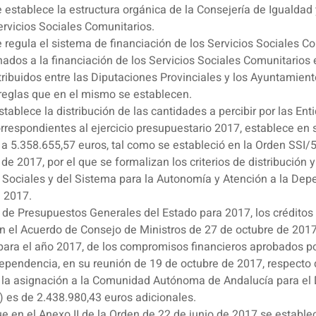
e establece la estructura orgánica de la Consejería de Igualdad
ervicios Sociales Comunitarios.
se regula el sistema de financiación de los Servicios Sociales 
inados a la financiación de los Servicios Sociales Comunitarios 
stribuidos entre las Diputaciones Provinciales y los Ayuntamie
 reglas que en el mismo se establecen.
tablece la distribución de las cantidades a percibir por las Ent
respondientes al ejercicio presupuestario 2017, establece en s
a 5.358.655,57 euros, tal como se estableció en la Orden SSI/59
e 2017, por el que se formalizan los criterios de distribución y 
s Sociales y del Sistema para la Autonomía y Atención a la Dep
e 2017.
o, de Presupuestos Generales del Estado para 2017, los crédit
 el Acuerdo de Consejo de Ministros de 27 de octubre de 2017, 
, para el año 2017, de los compromisos financieros aprobados por
ependencia, en su reunión de 19 de octubre de 2017, respecto d
 la asignación a la Comunidad Autónoma de Andalucía para el D
 es de 2.438.980,43 euros adicionales.
que en el Anexo II de la Orden de 22 de junio de 2017 se establ