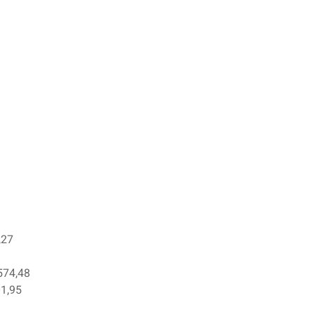
,27
574,48
01,95