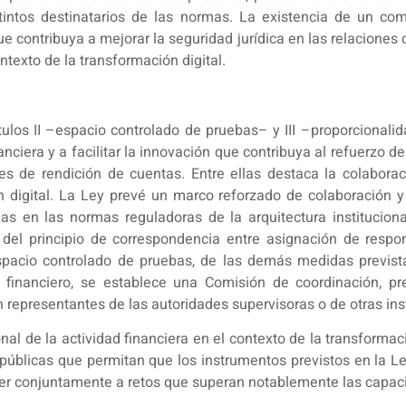
stintos destinatarios de las normas. La existencia de un com
 contribuya a mejorar la seguridad jurídica en las relaciones 
ntexto de la transformación digital.
ulos II –espacio controlado de pruebas– y III –proporcionali
nanciera y a facilitar la innovación que contribuya al refuerzo d
nes de rendición de cuentas. Entre ellas destaca la colabora
 digital. La Ley prevé un marco reforzado de colaboración y c
das en las normas reguladoras de la arquitectura instituciona
 del principio de correspondencia entre asignación de resp
spacio controlado de pruebas, de las demás medidas prevista
 financiero, se establece una Comisión de coordinación, pr
n representantes de las autoridades supervisoras o de otras inst
al de la actividad financiera en el contexto de la transforma
públicas que permitan que los instrumentos previstos en la L
nder conjuntamente a retos que superan notablemente las capa