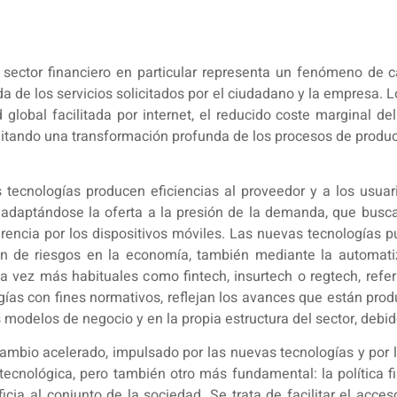
 sector financiero en particular representa un fenómeno de c
 de los servicios solicitados por el ciudadano y la empresa.
ad global facilitada por internet, el reducido coste marginal
litando una transformación profunda de los procesos de producc
s tecnologías producen eficiencias al proveedor y a los usuar
adaptándose la oferta a la presión de la demanda, que busca fle
erencia por los dispositivos móviles. Las nuevas tecnologías pu
ión de riesgos en la economía, también mediante la automatiz
a vez más habituales como fintech, insurtech o regtech, referi
gías con fines normativos, reflejan los avances que están pr
os modelos de negocio y en la propia estructura del sector, debi
 cambio acelerado, impulsado por las nuevas tecnologías y po
tecnológica, pero también otro más fundamental: la política f
icia al conjunto de la sociedad. Se trata de facilitar el acc