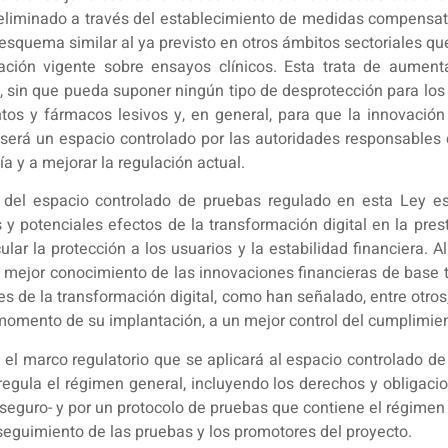
liminado a través del establecimiento de medidas compensato
n esquema similar al ya previsto en otros ámbitos sectoriales q
ación vigente sobre ensayos clínicos. Esta trata de aumenta
n, sin que pueda suponer ningún tipo de desprotección para los 
s y fármacos lesivos y, en general, para que la innovación s
rá un espacio controlado por las autoridades responsables con 
 y a mejorar la regulación actual.
 del espacio controlado de pruebas regulado en esta Ley e
 y potenciales efectos de la transformación digital en la pres
ular la protección a los usuarios y la estabilidad financiera. 
un mejor conocimiento de las innovaciones financieras de base 
s de la transformación digital, como han señalado, entre otros,
mento de su implantación, a un mejor control del cumplimient
el marco regulatorio que se aplicará al espacio controlado de
egula el régimen general, incluyendo los derechos y obliga
 seguro- y por un protocolo de pruebas que contiene el régimen
seguimiento de las pruebas y los promotores del proyecto.