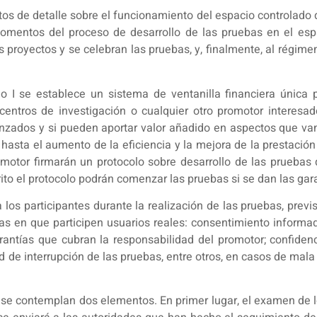
s de detalle sobre el funcionamiento del espacio controlado de 
 momentos del proceso de desarrollo de las pruebas en el esp
 proyectos y se celebran las pruebas, y, finalmente, al régimen 
o I se establece un sistema de ventanilla financiera única 
centros de investigación o cualquier otro promotor interesa
anzados y si pueden aportar valor añadido en aspectos que va
 hasta el aumento de la eficiencia y la mejora de la prestación
omotor firmarán un protocolo sobre desarrollo de las pruebas q
rito el protocolo podrán comenzar las pruebas si se dan las garan
los participantes durante la realización de las pruebas, previst
bas en que participen usuarios reales: consentimiento inform
rantías que cubran la responsabilidad del promotor; confiden
dad de interrupción de las pruebas, entre otros, en casos de mala
II se contemplan dos elementos. En primer lugar, el examen de 