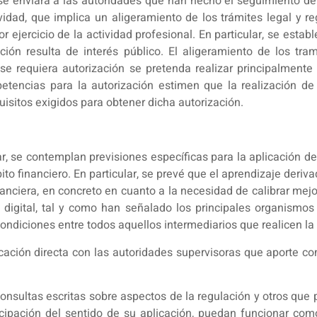
e enviará a las autoridades que han hecho el seguimiento de
vidad, que implica un aligeramiento de los trámites legal y
or ejercicio de la actividad profesional. En particular, se estab
ión resulta de interés público. El aligeramiento de los tra
se requiera autorización se pretenda realizar principalment
etencias para la autorización estimen que la realización de
isitos exigidos para obtener dicha autorización.
gar, se contemplan previsiones específicas para la aplicación de
to financiero. En particular, se prevé que el aprendizaje deri
nanciera, en concreto en cuanto a la necesidad de calibrar mejo
 digital, tal y como han señalado los principales organismos 
condiciones entre todos aquellos intermediarios que realicen l
ación directa con las autoridades supervisoras que aporte con
consultas escritas sobre aspectos de la regulación y otros que
icipación del sentido de su aplicación, puedan funcionar como