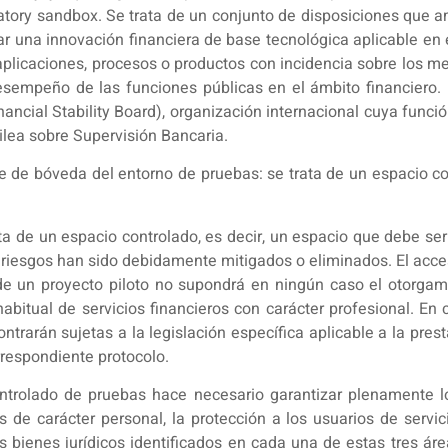
tory sandbox. Se trata de un conjunto de disposiciones que a
 una innovación financiera de base tecnológica aplicable en 
licaciones, procesos o productos con incidencia sobre los mer
esempeño de las funciones públicas en el ámbito financiero. 
ancial Stability Board), organización internacional cuya función
ilea sobre Supervisión Bancaria.
de bóveda del entorno de pruebas: se trata de un espacio con
ta de un espacio controlado, es decir, un espacio que debe ser
es riesgos han sido debidamente mitigados o eliminados. El acc
 de un proyecto piloto no supondrá en ningún caso el otorga
habitual de servicios financieros con carácter profesional. En
trarán sujetas a la legislación específica aplicable a la prest
rrespondiente protocolo.
ontrolado de pruebas hace necesario garantizar plenamente lo
 de carácter personal, la protección a los usuarios de servi
Los bienes jurídicos identificados en cada una de estas tres