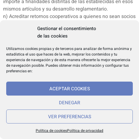
importe a finalidades distintas de las establecidas en esos
mismos artículos y su desarrollo reglamentario.
n) Acreditar retornos cooperativos a quienes no sean socios
o socias, o acreditarlos en función de criterios distintos de
Gestionar el consentimiento
las operaciones, servicios o actividades realizados con la
de las cookies
sociedad cooperativa, a excepción del supuesto previsto en
el artículo 25 para la persona inversora, así como imputar
Utilizamos cookies propias y de terceros para analizar de forma anónima y
pérdidas en forma distinta de la prevista en el artículo 69.
estadística el uso que haces de la web, mejorar los contenidos y tu
experiencia de navegación y de esta manera ofrecerte la mejor experiencia
ñ) No someter las cuentas a auditoría externa, cuando ello
de navegación posible. Puedes obtener más información y configurar tus
sea preceptivo, o en el caso de las cooperativas con
preferencias en:
sección de crédito, que aquélla no incluya el informe
complementario específico referido a la actividad financiera
ACEPTAR COOKIES
de la sección de crédito.
o) En las sociedades cooperativas de trabajo, impedir a los
DENEGAR
trabajadores y trabajadoras con contrato laboral por tiempo
indefinido y más de un año de antigüedad el acceso a la
VER PREFERENCIAS
condición de persona socia, según lo previsto en el artículo
84.3.
Política de cookies
Política de privacidad
p) En las sociedades cooperativas de trabajo, superar el