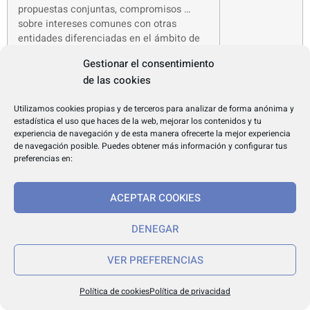
propuestas conjuntas, compromisos …
sobre intereses comunes con otras
entidades diferenciadas en el ámbito de
Servicios Sociales, en beneficio de las
Gestionar el consentimiento
personas beneficiarias
de las cookies
3.3. Posibilitar el acceso a actividades
1
Utilizamos cookies propias y de terceros para analizar de forma anónima y
concretas a personas de otras entidades
estadística el uso que haces de la web, mejorar los contenidos y tu
diferenciadas del ámbito de la
experiencia de navegación y de esta manera ofrecerte la mejor experiencia
discapacidad, socias o no
de navegación posible. Puedes obtener más información y configurar tus
preferencias en:
3.4. Coordinarse y compartir los recursos
3
ACEPTAR COOKIES
necesarios para el desarrollo de
actividades/programas concretas entre
entidades diferenciadas, del ámbito de la
DENEGAR
discapacidad
VER PREFERENCIAS
3.5. Agrupación de asociaciones: unión de
4
diferentes entidades del ámbito de la
Política de cookies
Política de privacidad
discapacidad, para desarrollar programas