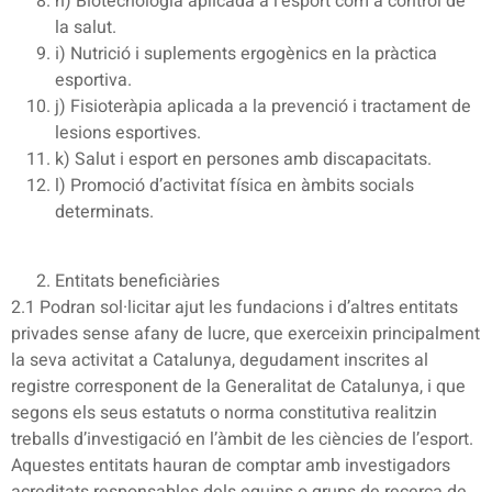
h) Biotecnologia aplicada a l’esport com a control de
la salut.
i) Nutrició i suplements ergogènics en la pràctica
esportiva.
j) Fisioteràpia aplicada a la prevenció i tractament de
lesions esportives.
k) Salut i esport en persones amb discapacitats.
l) Promoció d’activitat física en àmbits socials
determinats.
Entitats beneficiàries
2.1 Podran sol·licitar ajut les fundacions i d’altres entitats
privades sense afany de lucre, que exerceixin principalment
la seva activitat a Catalunya, degudament inscrites al
registre corresponent de la Generalitat de Catalunya, i que
segons els seus estatuts o norma constitutiva realitzin
treballs d’investigació en l’àmbit de les ciències de l’esport.
Aquestes entitats hauran de comptar amb investigadors
acreditats responsables dels equips o grups de recerca de