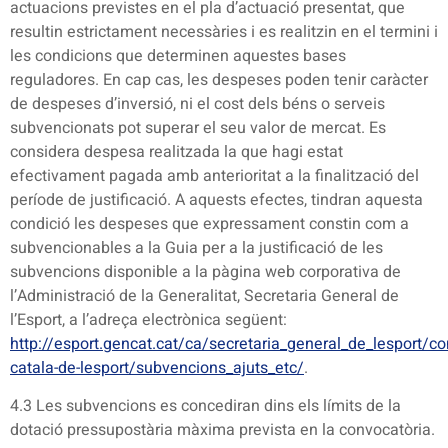
actuacions previstes en el pla d’actuació presentat, que
resultin estrictament necessàries i es realitzin en el termini i
les condicions que determinen aquestes bases
reguladores. En cap cas, les despeses poden tenir caràcter
de despeses d’inversió, ni el cost dels béns o serveis
subvencionats pot superar el seu valor de mercat. Es
considera despesa realitzada la que hagi estat
efectivament pagada amb anterioritat a la finalització del
període de justificació. A aquests efectes, tindran aquesta
condició les despeses que expressament constin com a
subvencionables a la Guia per a la justificació de les
subvencions disponible a la pàgina web corporativa de
l’Administració de la Generalitat, Secretaria General de
l’Esport, a l’adreça electrònica següent:
http://esport.gencat.cat/ca/secretaria_general_de_lesport/co
catala-de-lesport/subvencions_ajuts_etc/
.
4.3 Les subvencions es concediran dins els límits de la
dotació pressupostària màxima prevista en la convocatòria.