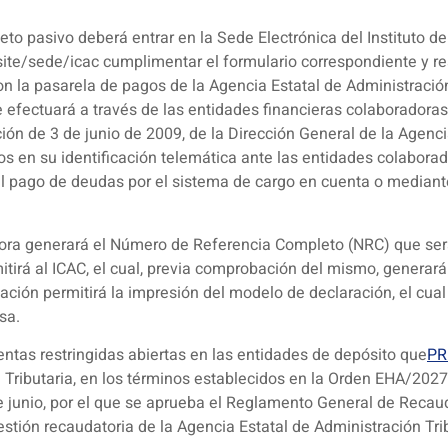
ujeto pasivo deberá entrar en la Sede Electrónica del Instituto d
ite/sede/icac cumplimentar el formulario correspondiente y rea
n la pasarela de pagos de la Agencia Estatal de Administración
 efectuará a través de las entidades financieras colaboradoras
ión de 3 de junio de 2009, de la Dirección General de la Agenci
nos en su identificación telemática ante las entidades colabora
 el pago de deudas por el sistema de cargo en cuenta o mediante
dora generará el Número de Referencia Completo (NRC) que será
smitirá al ICAC, el cual, previa comprobación del mismo, genera
ción permitirá la impresión del modelo de declaración, el cual 
sa.
uentas restringidas abiertas en las entidades de depósito que
PR
ributaria, en los términos establecidos en la Orden EHA/2027/2
 junio, por el que se aprueba el Reglamento General de Recauda
estión recaudatoria de la Agencia Estatal de Administración Trib