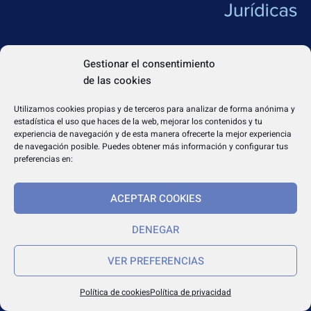
APLICACIONES
Gestionar el consentimiento
de las cookies
Utilizamos cookies propias y de terceros para analizar de forma anónima y
estadística el uso que haces de la web, mejorar los contenidos y tu
experiencia de navegación y de esta manera ofrecerte la mejor experiencia
de navegación posible. Puedes obtener más información y configurar tus
preferencias en:
ACEPTAR COOKIES
DENEGAR
VER PREFERENCIAS
CONTACTO
Apdo. Correos 4004 del CP 31080
Política de cookies
Política de privacidad
dapp@dappeditorial.es