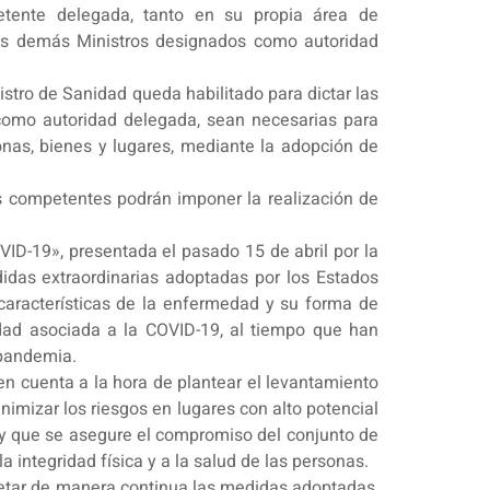
petente delegada, tanto en su propia área de
os demás Ministros designados como autoridad
istro de Sanidad queda habilitado para dictar las
n como autoridad delegada, sean necesarias para
sonas, bienes y lugares, mediante la adopción de
s competentes podrán imponer la realización de
D-19», presentada el pasado 15 de abril por la
idas extraordinarias adoptadas por los Estados
características de la enfermedad y su forma de
lidad asociada a la COVID-19, al tiempo que han
 pandemia.
 en cuenta a la hora de plantear el levantamiento
imizar los riesgos en lugares con alto potencial
 y que se asegure el compromiso del conjunto de
a integridad física y a la salud de las personas.
ncretar de manera continua las medidas adoptadas,