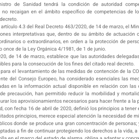
inistro de Sanidad tendrá la condición de autoridad com
 no recaigan en el ámbito específico de competencias de l
decreto.
 artículo 4.3 del Real Decreto 463/2020, de 14 de marzo, el Min
ciones interpretativas que, dentro de su ámbito de actuació
, ordinarios o extraordinarios, en orden a la protección de per
lo once de la Ley Orgánica 4/1981, de 1 de junio.
2020, de 14 de marzo, establece que las autoridades delegada
bles para la consecución de los fines del citado real decreto.
ara el levantamiento de las medidas de contención de la COVI
ente del Consejo Europeo, ha considerado esenciales las med
as en la información actual disponible en relación con las 
 de precaución, han permitido reducir la morbilidad y morta
gurar los aprovisionamientos necesarios para hacer frente a la
d, con fecha 16 de abril de 2020, definió los principios a tener
itados principios, merece especial atención la necesidad de min
blicos donde se produce una gran concentración de personas;
tadas a fin de continuar protegiendo los derechos a la vida, a l
rrolla en el marco del estado de alarma, obliga a adaptar y co