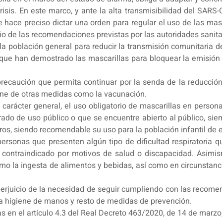
crisis. En este marco, y ante la alta transmisibilidad del SARS
hace preciso dictar una orden para regular el uso de las mas
uicio de las recomendaciones previstas por las autoridades sanita
la población general para reducir la transmisión comunitaria d
d que han demostrado las mascarillas para bloquear la emisió
precaución que permita continuar por la senda de la reducci
one de otras medidas como la vacunación.
 carácter general, el uso obligatorio de mascarillas en persona
errado de uso público o que se encuentre abierto al público, s
os, siendo recomendable su uso para la población infantil de en
rsonas que presenten algún tipo de dificultad respiratoria q
 contraindicado por motivos de salud o discapacidad. Asimism
omo la ingesta de alimentos y bebidas, así como en circunstan
erjuicio de la necesidad de seguir cumpliendo con las recomen
 la higiene de manos y resto de medidas de prevención.
tas en el artículo 4.3 del Real Decreto 463/2020, de 14 de marzo