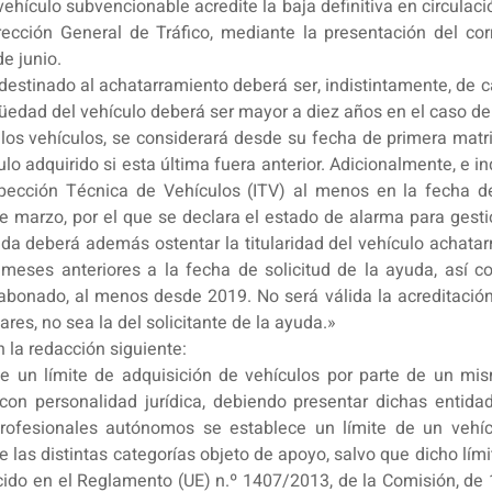
l vehículo subvencionable acredite la baja definitiva en circula
rección General de Tráfico, mediante la presentación del cor
de junio.
r destinado al achatarramiento deberá ser, indistintamente, de 
güedad del vehículo deberá ser mayor a diez años en el caso de
los vehículos, se considerará desde su fecha de primera matri
lo adquirido si esta última fuera anterior. Adicionalmente, e 
nspección Técnica de Vehículos (ITV) al menos en la fecha 
 marzo, por el que se declara el estado de alarma para gestió
yuda deberá además ostentar la titularidad del vehículo achat
 meses anteriores a la fecha de solicitud de la ayuda, así 
onado, al menos desde 2019. No será válida la acreditación d
res, no sea la del solicitante de la ayuda.»
n la redacción siguiente:
e un límite de adquisición de vehículos por parte de un mi
con personalidad jurídica, debiendo presentar dichas entidad
profesionales autónomos se establece un límite de un vehíc
de las distintas categorías objeto de apoyo, salvo que dicho l
ecido en el Reglamento (UE) n.º 1407/2013, de la Comisión, de 