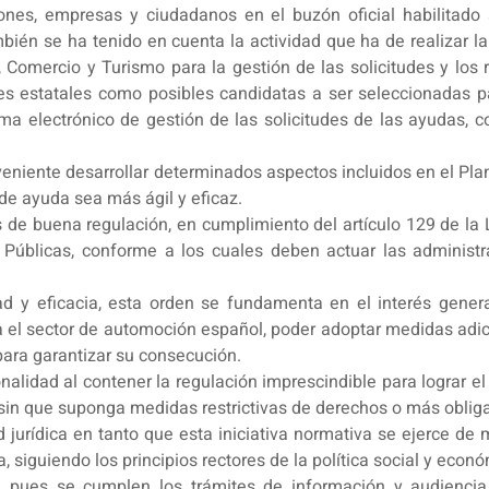
es, empresas y ciudadanos en el buzón oficial habilitado a
mbién se ha tenido en cuenta la actividad que ha de realizar la
, Comercio y Turismo para la gestión de las solicitudes y los r
s estatales como posibles candidatas a ser seleccionadas pa
ma electrónico de gestión de las solicitudes de las ayudas, c
nveniente desarrollar determinados aspectos incluidos en el Pla
s de ayuda sea más ágil y eficaz.
os de buena regulación, en cumplimiento del artículo 129 de la
úblicas, conforme a los cuales deben actuar las administrac
d y eficacia, esta orden se fundamenta en el interés genera
 el sector de automoción español, poder adoptar medidas adic
ara garantizar su consecución.
alidad al contener la regulación imprescindible para lograr el
sin que suponga medidas restrictivas de derechos o más obligac
d jurídica en tanto que esta iniciativa normativa se ejerce d
, siguiendo los principios rectores de la política social y econ
do, pues se cumplen los trámites de información y audiencia