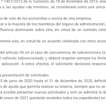
n.º 1407/2013 de la Comisión, de 18 de diciembre de 2013, relati
a a las ayudas «de minimis», se considerará como una única
 de voto de los accionistas o socios de otra empresa;
r a la mayoría de los miembros del órgano de administración, d
luencia dominante sobre otra, en virtud de un contrato cele
ontrola sola, en virtud de un acuerdo celebrado con otros accio
3 del artículo 39, en el caso de concurrencia de subvenciones,
el vehículo subvencionado, y deberá respetar siempre los límit
plicación. A estos efectos, el solicitante declarará respons
a presentación de solicitudes.
5 de junio de 2020 hasta el 31 de diciembre de 2020, definido
es de ayuda que permita realizar su reserva, siempre que no 
á posible presentar nuevas solicitudes y solo se admitirá la d
 de enero de 2021 quedarán anulados todos los expedientes en 