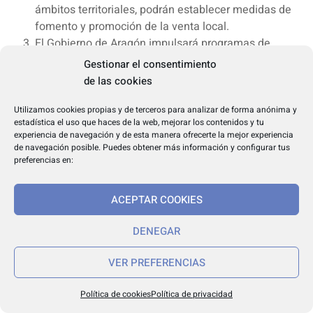
ámbitos territoriales, podrán establecer medidas de
fomento y promoción de la venta local.
El Gobierno de Aragón impulsará programas de
información y educación a la ciudadanía, en especial
Gestionar el consentimiento
dirigidos a la infancia y juventud, sobre los beneficios
de las cookies
de los canales cortos de comercialización y su aporte
a la economía local y a la sostenibilidad.
Utilizamos cookies propias y de terceros para analizar de forma anónima y
estadística el uso que haces de la web, mejorar los contenidos y tu
Artículo 10. Información e identificación de la venta local en
experiencia de navegación y de esta manera ofrecerte la mejor experiencia
Aragón.
de navegación posible. Puedes obtener más información y configurar tus
preferencias en:
A efectos informativos y de control, se crea la base de
datos de venta local de productos agroalimentarios de
ACEPTAR COOKIES
Aragón, sometida a la regulación en materia de
protección de datos de carácter personal, que será
DENEGAR
gestionada por el departamento competente en
materia agraria.
VER PREFERENCIAS
La base de datos comprenderá:
a) La información correspondiente a la venta local
Política de cookies
Política de privacidad
que suministren los productores agrarios anualmente