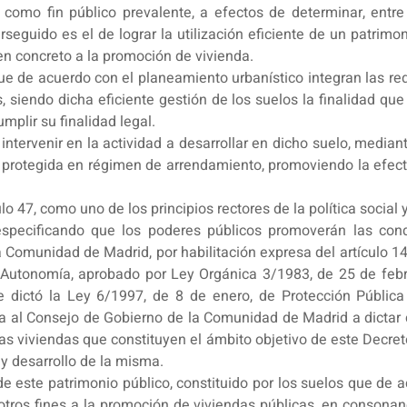
 como fin público prevalente, a efectos de determinar, entre
erseguido es el de lograr la utilización eficiente de un patrimo
 en concreto a la promoción de vivienda.
ue de acuerdo con el planeamiento urbanístico integran las re
, siendo dicha eficiente gestión de los suelos la finalidad qu
plir su finalidad legal.
rvenir en la actividad a desarrollar en dicho suelo, mediante
protegida en régimen de arrendamiento, promoviendo la efecti
lo 47, como uno de los principios rectores de la política socia
especificando que los poderes públicos promoverán las con
a Comunidad de Madrid, por habilitación expresa del artículo 14
de Autonomía, aprobado por Ley Orgánica 3/1983, de 25 de feb
e dictó la Ley 6/1997, de 8 de enero, de Protección Públic
riza al Consejo de Gobierno de la Comunidad de Madrid a dictar 
 viviendas que constituyen el ámbito objetivo de este Decreto,
y desarrollo de la misma.
 de este patrimonio público, constituido por los suelos que de
otros fines a la promoción de viviendas públicas, en consonan