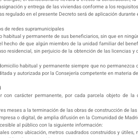
asignación y entrega de las viviendas conforme a los requisito
as regulado en el presente Decreto será de aplicación durante 
os de redes supramunicipales
io habitual y permanente de sus beneficiarios, sin que en nin
 el hecho de que algún miembro de la unidad familiar del benefic
so residencial, sin perjuicio de la obtención de las licencias 
a domicilio habitual y permanente siempre que no permanezca
itada y autorizada por la Consejería competente en materia de
d
er con carácter permanente, por cada parcela objeto de la c
tres meses a la terminación de las obras de construcción de las 
 impresa o digital, de amplia difusión en la Comunidad de M
sible al público con la siguiente información:
, tales como ubicación, metros cuadrados construidos y útiles,