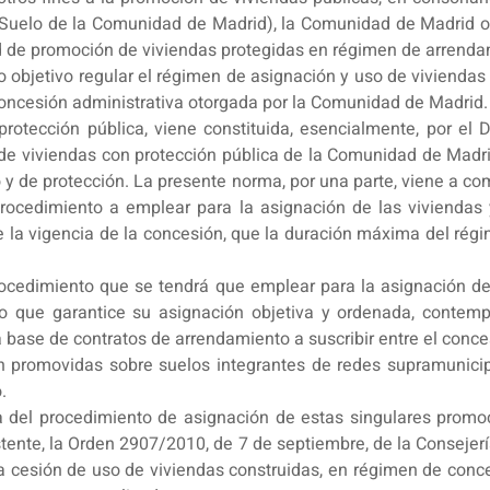
del Suelo de la Comunidad de Madrid), la Comunidad de Madrid 
dad de promoción de viviendas protegidas en régimen de arrenda
o objetivo regular el régimen de asignación y uso de viviendas
concesión administrativa otorgada por la Comunidad de Madrid.
rotección pública, viene constituida, esencialmente, por el 
e viviendas con protección pública de la Comunidad de Madrid
 y de protección. La presente norma, por una parte, viene a co
ocedimiento a emplear para la asignación de las viviendas y,
 la vigencia de la concesión, que la duración máxima del régi
procedimiento que se tendrá que emplear para la asignación d
 que garantice su asignación objetiva y ordenada, contempl
 base de contratos de arrendamiento a suscribir entre el conces
n promovidas sobre suelos integrantes de redes supramunicipa
.
va del procedimiento de asignación de estas singulares promo
tente, la Orden 2907/2010, de 7 de septiembre, de la Conseje
a la cesión de uso de viviendas construidas, en régimen de con