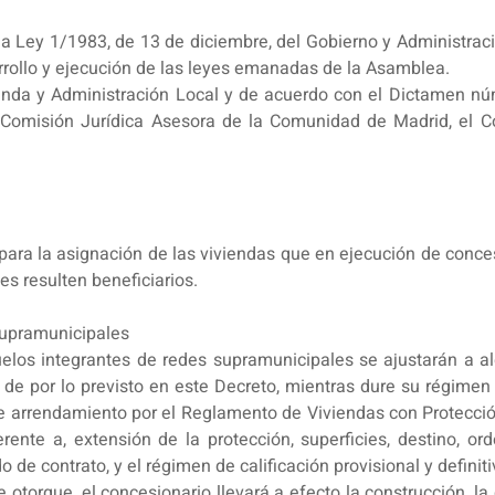
 la Ley 1/1983, de 13 de diciembre, del Gobierno y Administra
rollo y ejecución de las leyes emanadas de la Asamblea.
ienda y Administración Local y de acuerdo con el Dictamen nú
Comisión Jurídica Asesora de la Comunidad de Madrid, el Co
 para la asignación de las viviendas que en ejecución de con
s resulten beneficiarios.
supramunicipales
los integrantes de redes supramunicipales se ajustarán a al
 por lo previsto en este Decreto, mientras dure su régimen d
de arrendamiento por el Reglamento de Viviendas con Protecc
rente a, extensión de la protección, superficies, destino, o
do de contrato, y el régimen de calificación provisional y defini
 otorgue, el concesionario llevará a efecto la construcción, la