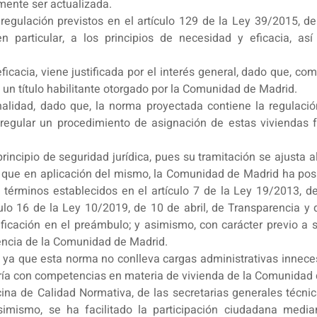
mente ser actualizada.
egulación previstos en el artículo 129 de la Ley 39/2015, de
 particular, a los principios de necesidad y eficacia, así 
ficacia, viene justificada por el interés general, dado que, co
 un título habilitante otorgado por la Comunidad de Madrid.
lidad, dado que, la norma proyectada contiene la regulación 
 regular un procedimiento de asignación de estas viviendas 
incipio de seguridad jurídica, pues su tramitación se ajusta a
 ya que en aplicación del mismo, la Comunidad de Madrid ha pos
 términos establecidos en el artículo 7 de la Ley 19/2013, d
culo 16 de la Ley 10/2019, de 10 de abril, de Transparencia y
tificación en el preámbulo; y asimismo, con carácter previo a
rencia de la Comunidad de Madrid.
a, ya que esta norma no conlleva cargas administrativas inneces
ería con competencias en materia de vivienda de la Comunidad
cina de Calidad Normativa, de las secretarias generales técn
imismo, se ha facilitado la participación ciudadana media