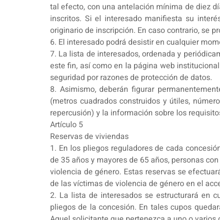
tal efecto, con una antelación mínima de diez dí
inscritos. Si el interesado manifiesta su inte
originario de inscripción. En caso contrario, se p
6. El interesado podrá desistir en cualquier mome
7. La lista de interesados, ordenada y periódic
este fin, así como en la página web institucion
seguridad por razones de protección de datos.
8. Asimismo, deberán figurar permanentemente 
(metros cuadrados construidos y útiles, número
repercusión) y la información sobre los requisit
Artículo 5
Reservas de viviendas
1. En los pliegos reguladores de cada concesión
de 35 años y mayores de 65 años, personas con 
violencia de género. Estas reservas se efectuar
de las víctimas de violencia de género en el ac
2. La lista de interesados se estructurará en 
pliegos de la concesión. En tales cupos quedará
Aquel solicitante que pertenezca a uno o varios 