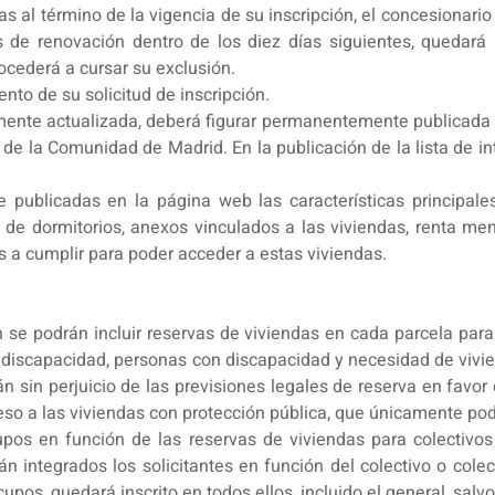
as al término de la vigencia de su inscripción, el concesionari
rés de renovación dentro de los diez días siguientes, queda
rocederá a cursar su exclusión.
nto de su solicitud de inscripción.
amente actualizada, deberá figurar permanentemente publicada 
al de la Comunidad de Madrid. En la publicación de la lista de 
publicadas en la página web las características principale
 de dormitorios, anexos vinculados a las viviendas, renta m
os a cumplir para poder acceder a estas viviendas.
 se podrán incluir reservas de viviendas en cada parcela para
discapacidad, personas con discapacidad y necesidad de vivi
án sin perjuicio de las previsiones legales de reserva en favor
ceso a las viviendas con protección pública, que únicamente p
cupos en función de las reservas de viviendas para colectivos
n integrados los solicitantes en función del colectivo o colec
cupos, quedará inscrito en todos ellos, incluido el general, sal