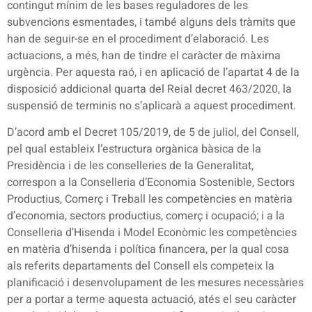
contingut mínim de les bases reguladores de les
subvencions esmentades, i també alguns dels tràmits que
han de seguir-se en el procediment d’elaboració. Les
actuacions, a més, han de tindre el caràcter de màxima
urgència. Per aquesta raó, i en aplicació de l’apartat 4 de la
disposició addicional quarta del Reial decret 463/2020, la
suspensió de terminis no s’aplicarà a aquest procediment.
D’acord amb el Decret 105/2019, de 5 de juliol, del Consell,
pel qual estableix l’estructura orgànica bàsica de la
Presidència i de les conselleries de la Generalitat,
correspon a la Conselleria d’Economia Sostenible, Sectors
Productius, Comerç i Treball les competències en matèria
d’economia, sectors productius, comerç i ocupació; i a la
Conselleria d’Hisenda i Model Econòmic les competències
en matèria d’hisenda i política financera, per la qual cosa
als referits departaments del Consell els competeix la
planificació i desenvolupament de les mesures necessàries
per a portar a terme aquesta actuació, atés el seu caràcter