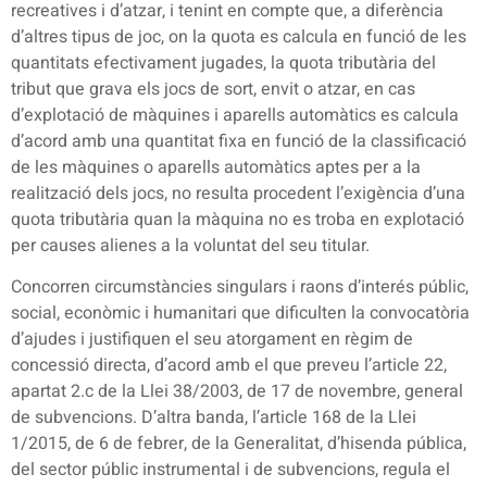
recreatives i d’atzar, i tenint en compte que, a diferència
d’altres tipus de joc, on la quota es calcula en funció de les
quantitats efectivament jugades, la quota tributària del
tribut que grava els jocs de sort, envit o atzar, en cas
d’explotació de màquines i aparells automàtics es calcula
d’acord amb una quantitat fixa en funció de la classificació
de les màquines o aparells automàtics aptes per a la
realització dels jocs, no resulta procedent l’exigència d’una
quota tributària quan la màquina no es troba en explotació
per causes alienes a la voluntat del seu titular.
Concorren circumstàncies singulars i raons d’interés públic,
social, econòmic i humanitari que dificulten la convocatòria
d’ajudes i justifiquen el seu atorgament en règim de
concessió directa, d’acord amb el que preveu l’article 22,
apartat 2.c de la Llei 38/2003, de 17 de novembre, general
de subvencions. D’altra banda, l’article 168 de la Llei
1/2015, de 6 de febrer, de la Generalitat, d’hisenda pública,
del sector públic instrumental i de subvencions, regula el