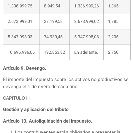
1.336.999,75
8.949,54
1.336.999,26
1,365
2.673.999,01
27.199,58
2.673.999,02
1,785
5.347.998,03
74.930,46
5.347.998,03
2,205
10.695.996,06
192.853,82
En adelante.
2,750
Artículo 9. Devengo.
El importe del impuesto sobre los activos no productivos se
devenga el 1 de enero de cada año.
CAPÍTULO III
Gestión y aplicación del tributo
Artículo 10. Autoliquidación del impuesto.
Los contribuyentes están obligados a presentar la