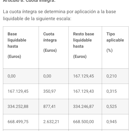
Artículo 8. Cuota íntegra.
La cuota íntegra se determina por aplicación a la base
liquidable de la siguiente escala:
Base
Cuota
Resto base
Tipo
liquidable
íntegra
liquidable
aplicable
hasta
hasta
(Euros)
(%)
(Euros)
(Euros)
0,00
0,00
167.129,45
0,210
167.129,45
350,97
167.129,43
0,315
334.252,88
877,41
334.246,87
0,525
668.499,75
2.632,21
668.500,00
0,945