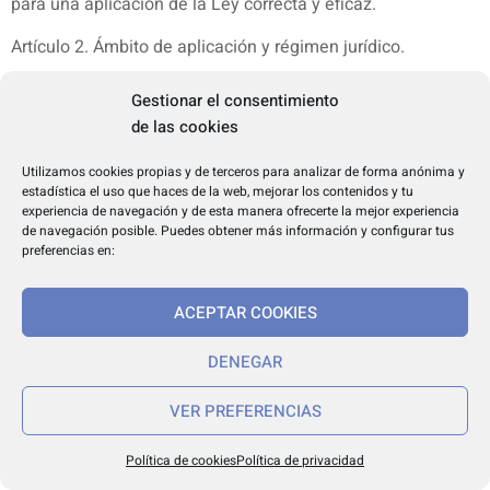
para una aplicación de la Ley correcta y eficaz.
Artículo 2. Ámbito de aplicación y régimen jurídico.
El ámbito de aplicación de esta ley se circunscribe a
Gestionar el consentimiento
los contratos de préstamos hipotecarios sobre una
de las cookies
vivienda que vayan a formalizarse o se celebren en el
territorio de la Comunidad Autónoma de Andalucía
Utilizamos cookies propias y de terceros para analizar de forma anónima y
entre personas consumidoras y usuarias y las
estadística el uso que haces de la web, mejorar los contenidos y tu
experiencia de navegación y de esta manera ofrecerte la mejor experiencia
empresas prestamistas previstas en el artículo 4.
de navegación posible. Puedes obtener más información y configurar tus
La protección contemplada en esta norma se
preferencias en:
extenderá también a las personas que como garantes
intervengan en la operación de préstamo hipotecario
ACEPTAR COOKIES
suscrito por una persona consumidora o usuaria.
Lo establecido en esta ley se entenderá sin perjuicio
DENEGAR
de lo dispuesto en otras leyes generales o en la
normativa de protección de los derechos de las
VER PREFERENCIAS
personas consumidoras y usuarias, en particular en el
Real Decreto Legislativo 1/2007, de 16 de noviembre,
Política de cookies
Política de privacidad
por el que se aprueba el texto refundido de la Ley